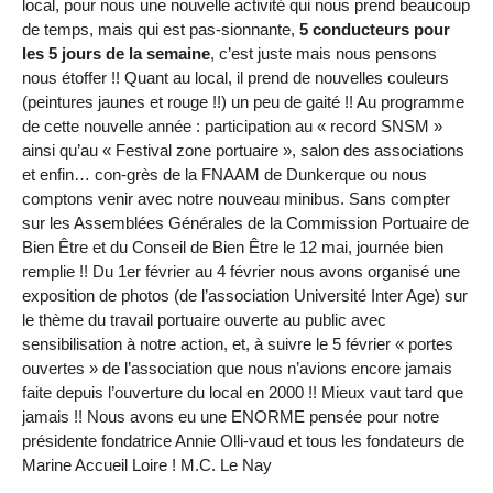
local, pour nous une nouvelle activité qui nous prend beaucoup
de temps, mais qui est pas-sionnante,
5 conducteurs pour
les 5 jours de la semaine
, c’est juste mais nous pensons
nous étoffer !! Quant au local, il prend de nouvelles couleurs
(peintures jaunes et rouge !!) un peu de gaité !! Au programme
de cette nouvelle année : participation au « record SNSM »
ainsi qu’au « Festival zone portuaire », salon des associations
et enfin… con-grès de la FNAAM de Dunkerque ou nous
comptons venir avec notre nouveau minibus. Sans compter
sur les Assemblées Générales de la Commission Portuaire de
Bien Être et du Conseil de Bien Être le 12 mai, journée bien
remplie !! Du 1er février au 4 février nous avons organisé une
exposition de photos (de l’association Université Inter Age) sur
le thème du travail portuaire ouverte au public avec
sensibilisation à notre action, et, à suivre le 5 février « portes
ouvertes » de l’association que nous n’avions encore jamais
faite depuis l’ouverture du local en 2000 !! Mieux vaut tard que
jamais !! Nous avons eu une ENORME pensée pour notre
présidente fondatrice Annie Olli-vaud et tous les fondateurs de
Marine Accueil Loire ! M.C. Le Nay