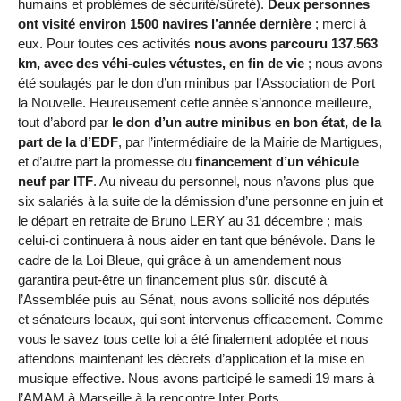
humains et problèmes de sécurité/sûreté).
Deux personnes
ont visité environ 1500 navires l’année dernière
; merci à
eux. Pour toutes ces activités
nous avons parcouru 137.563
km, avec des véhi-cules vétustes, en fin de vie
; nous avons
été soulagés par le don d’un minibus par l’Association de Port
la Nouvelle. Heureusement cette année s’annonce meilleure,
tout d’abord par
le don d’un autre minibus en bon état, de la
part de la d’EDF
, par l’intermédiaire de la Mairie de Martigues,
et d’autre part la promesse du
financement d’un véhicule
neuf par ITF
. Au niveau du personnel, nous n’avons plus que
six salariés à la suite de la démission d’une personne en juin et
le départ en retraite de Bruno LERY au 31 décembre ; mais
celui-ci continuera à nous aider en tant que bénévole. Dans le
cadre de la Loi Bleue, qui grâce à un amendement nous
garantira peut-être un financement plus sûr, discuté à
l’Assemblée puis au Sénat, nous avons sollicité nos députés
et sénateurs locaux, qui sont intervenus efficacement. Comme
vous le savez tous cette loi a été finalement adoptée et nous
attendons maintenant les décrets d’application et la mise en
musique effective. Nous avons participé le samedi 19 mars à
l’AMAM à Marseille à la rencontre Inter Ports