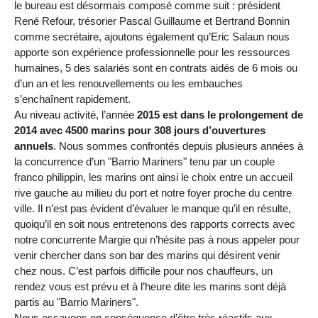
le bureau est désormais composé comme suit : président
René Refour, trésorier Pascal Guillaume et Bertrand Bonnin
comme secrétaire, ajoutons également qu’Eric Salaun nous
apporte son expérience professionnelle pour les ressources
humaines, 5 des salariés sont en contrats aidés de 6 mois ou
d’un an et les renouvellements ou les embauches
s’enchaînent rapidement.
Au niveau activité, l’année
2015 est dans le prolongement de
2014 avec 4500 marins pour 308 jours d’ouvertures
annuels
. Nous sommes confrontés depuis plusieurs années à
la concurrence d’un "Barrio Mariners" tenu par un couple
franco philippin, les marins ont ainsi le choix entre un accueil
rive gauche au milieu du port et notre foyer proche du centre
ville. Il n’est pas évident d’évaluer le manque qu’il en résulte,
quoiqu’il en soit nous entretenons des rapports corrects avec
notre concurrente Margie qui n’hésite pas à nous appeler pour
venir chercher dans son bar des marins qui désirent venir
chez nous. C’est parfois difficile pour nos chauffeurs, un
rendez vous est prévu et à l’heure dite les marins sont déjà
partis au "Barrio Mariners".
Nous essayons en conséquence d’être très réactifs aux