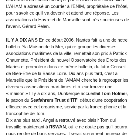
L’AHAM a adressé un courrier à l’ENIM, propriétaire de l’hôtel,
pour savoir ce qu’il va devenir et attend une réponse. Les
associations du Havre et de Marseille sont très soucieuses de
l’avenir. Gérard Pelen.
IL Y A DIX ANS
En ce début 2006, Nantes fait la une de notre
bulletin. Sa Maison de la Mer, qui re-groupe les diverses
associations maritimes de la ville, remettait son prix à Patrick
Chaumette, Président du nouvel Observatoire des Droits des
Marins et promoteur dans ce même bulletin, du futur Conseil
de Bien-Etre de la Basse Loire. Dix ans plus tard, c’est à
Marseille que le Président de l’AMAM cherche à regrouper les
diverses associations mari-times et à leur trouver une
« maison » !Il y a dix ans, Dunkerque accueillait
Tom Holmer
,
le patron du
Seafahrers’Trust d’ITF
, début d’une coopération
efficace avec cet organisme, servie par la franco-phonie et la
francophilie de Tom.
Dix ans plus tard , Angel a retrouvé avec plaisir Tom qui
travaille maintenant à l’
ISWAN
, où je ne doute pas qu’il pourra
nous rendre de bons services. Il serait su-rement heureux de