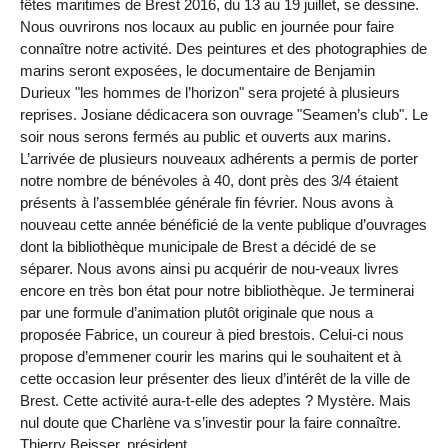
fêtes maritimes de Brest 2016, du 13 au 19 juillet, se dessine.
Nous ouvrirons nos locaux au public en journée pour faire
connaître notre activité. Des peintures et des photographies de
marins seront exposées, le documentaire de Benjamin
Durieux "les hommes de l’horizon" sera projeté à plusieurs
reprises. Josiane dédicacera son ouvrage "Seamen’s club". Le
soir nous serons fermés au public et ouverts aux marins.
L’arrivée de plusieurs nouveaux adhérents a permis de porter
notre nombre de bénévoles à 40, dont près des 3/4 étaient
présents à l’assemblée générale fin février. Nous avons à
nouveau cette année bénéficié de la vente publique d’ouvrages
dont la bibliothèque municipale de Brest a décidé de se
séparer. Nous avons ainsi pu acquérir de nou-veaux livres
encore en très bon état pour notre bibliothèque. Je terminerai
par une formule d’animation plutôt originale que nous a
proposée Fabrice, un coureur à pied brestois. Celui-ci nous
propose d’emmener courir les marins qui le souhaitent et à
cette occasion leur présenter des lieux d’intérêt de la ville de
Brest. Cette activité aura-t-elle des adeptes ? Mystère. Mais
nul doute que Charlène va s’investir pour la faire connaître.
Thierry Beisser, président.