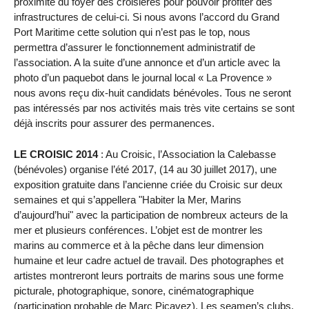
proximité du foyer des croisières pour pouvoir profiter des
infrastructures de celui-ci. Si nous avons l’accord du Grand
Port Maritime cette solution qui n’est pas le top, nous
permettra d’assurer le fonctionnement administratif de
l’association. A la suite d’une annonce et d’un article avec la
photo d’un paquebot dans le journal local « La Provence »
nous avons reçu dix-huit candidats bénévoles. Tous ne seront
pas intéressés par nos activités mais très vite certains se sont
déjà inscrits pour assurer des permanences.
LE CROISIC 2014
: Au Croisic, l’Association la Calebasse
(bénévoles) organise l’été 2017, (14 au 30 juillet 2017), une
exposition gratuite dans l’ancienne criée du Croisic sur deux
semaines et qui s’appellera "Habiter la Mer, Marins
d’aujourd’hui" avec la participation de nombreux acteurs de la
mer et plusieurs conférences. L’objet est de montrer les
marins au commerce et à la pêche dans leur dimension
humaine et leur cadre actuel de travail. Des photographes et
artistes montreront leurs portraits de marins sous une forme
picturale, photographique, sonore, cinématographique
(participation probable de Marc Picavez). Les seamen’s clubs,