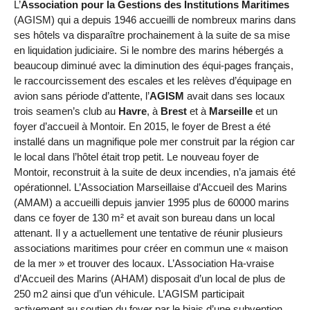
L’
Association pour la Gestions des Institutions Maritimes
(AGISM) qui a depuis 1946 accueilli de nombreux marins dans
ses hôtels va disparaître prochainement à la suite de sa mise
en liquidation judiciaire. Si le nombre des marins hébergés a
beaucoup diminué avec la diminution des équi-pages français,
le raccourcissement des escales et les relèves d’équipage en
avion sans période d’attente, l’
AGISM
avait dans ses locaux
trois seamen’s club au
Havre
, à
Brest
et à
Marseille
et un
foyer d’accueil à Montoir. En 2015, le foyer de Brest a été
installé dans un magnifique pole mer construit par la région car
le local dans l’hôtel était trop petit. Le nouveau foyer de
Montoir, reconstruit à la suite de deux incendies, n’a jamais été
opérationnel. L’Association Marseillaise d’Accueil des Marins
(AMAM) a accueilli depuis janvier 1995 plus de 60000 marins
dans ce foyer de 130 m² et avait son bureau dans un local
attenant. Il y a actuellement une tentative de réunir plusieurs
associations maritimes pour créer en commun une « maison
de la mer » et trouver des locaux. L’Association Ha-vraise
d’Accueil des Marins (AHAM) disposait d’un local de plus de
250 m2 ainsi que d’un véhicule. L’AGISM participait
activement au soutien du foyer par le biais d’une subvention.