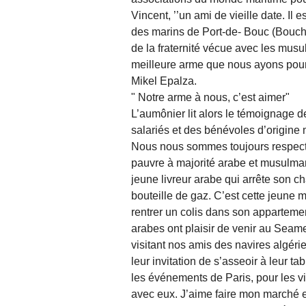
Vincent, ’’un ami de vieille date. Il
des marins de Port-de- Bouc (Bouche
de la fraternité vécue avec les mu
meilleure arme que nous ayons pour 
Mikel Epalza.
" Notre arme à nous, c’est aimer"
L’aumônier lit alors le témoignage d
salariés et des bénévoles d’origine 
Nous nous sommes toujours respecté
pauvre à majorité arabe et musulmane
jeune livreur arabe qui arrête son 
bouteille de gaz. C’est cette jeune
rentrer un colis dans son apparteme
arabes ont plaisir de venir au Seamen
visitant nos amis des navires algér
leur invitation de s’asseoir à leur 
les événements de Paris, pour les vis
avec eux. J’aime faire mon marché e