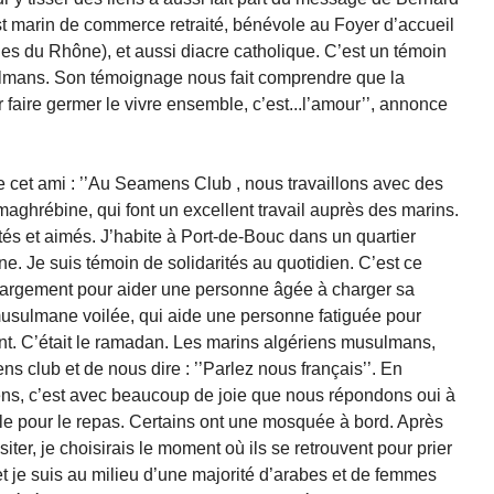
 est marin de commerce retraité, bénévole au Foyer d’accueil
s du Rhône), et aussi diacre catholique. C’est un témoin
sulmans. Son témoignage nous fait comprendre que la
faire germer le vivre ensemble, c’est...l’amour’’, annonce
e cet ami : ’’Au Seamens Club , nous travaillons avec des
maghrébine, qui font un excellent travail auprès des marins.
s et aimés. J’habite à Port-de-Bouc dans un quartier
. Je suis témoin de solidarités au quotidien. C’est ce
chargement pour aider une personne âgée à charger sa
 musulmane voilée, qui aide une personne fatiguée pour
nt. C’était le ramadan. Les marins algériens musulmans,
s club et de nous dire : ’’Parlez nous français’’. En
iens, c’est avec beaucoup de joie que nous répondons oui à
table pour le repas. Certains ont une mosquée à bord. Après
iter, je choisirais le moment où ils se retrouvent pour prier
t je suis au milieu d’une majorité d’arabes et de femmes