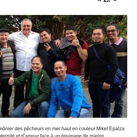
umônier des pêcheurs en mer haut en couleur Mikel Epalza
aternité et d’amour face à un équipage de marins