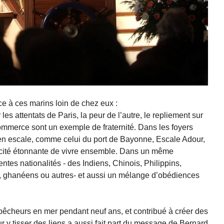
ce à ces marins loin de chez eux :
es attentats de Paris, la peur de l’autre, le repliement sur
ommerce sont un exemple de fraternité. Dans les foyers
n escale, comme celui du port de Bayonne, Escale Adour,
cité étonnante de vivre ensemble. Dans un même
ntes nationalités - des Indiens, Chinois, Philippins,
, ghanéens ou autres- et aussi un mélange d’obédiences
 pêcheurs en mer pendant neuf ans, et contribué à créer des
 y tisser des liens a aussi fait part du message de Bernard