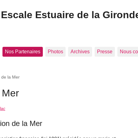
Escale Estuaire de la Girond
Nos Partenaires
Photos
Archives
Presse
Nous co
 de la Mer
a Mer
lac
ion de la Mer