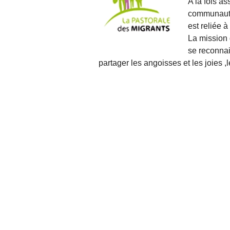
A la fois as
communauté 
est reliée à
La mission
se reconnai
partager les angoisses et les joies ,