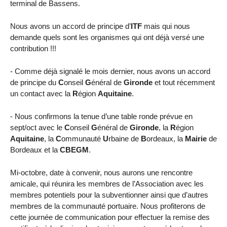
terminal de Bassens.
Nous avons un accord de principe d’
ITF
mais qui nous
demande quels sont les organismes qui ont déjà versé une
contribution !!!
- Comme déjà signalé le mois dernier, nous avons un accord
de principe du
C
onseil
G
énéral de
Gironde
et tout récemment
un contact avec la
R
égion
Aquitaine
.
- Nous confirmons la tenue d’une table ronde prévue en
sept/oct avec le
C
onseil
G
énéral de
Gironde
, la
R
égion
Aquitaine
, la
C
ommunauté
U
rbaine de
B
ordeaux, la
Mairie
de
Bordeaux et la
CBEGM
.
Mi-octobre, date à convenir, nous aurons une rencontre
amicale, qui réunira les membres de l’Association avec les
membres potentiels pour la subventionner ainsi que d’autres
membres de la communauté portuaire. Nous profiterons de
cette journée de communication pour effectuer la remise des