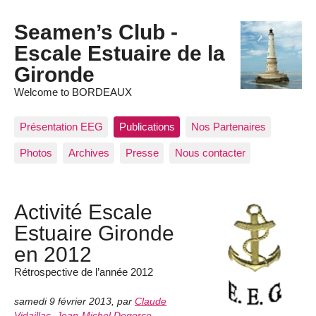
Seamen’s Club -
Escale Estuaire de la
Gironde
Welcome to BORDEAUX
Présentation EEG
Publications
Nos Partenaires
Photos
Archives
Presse
Nous contacter
Activité Escale
Estuaire Gironde
en 2012
Rétrospective de l’année 2012
samedi 9 février 2013
,
par
Claude
Vidaillac
,
Jean-Michel Degorce